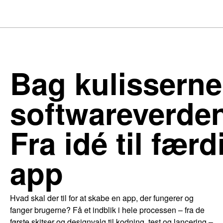
Bag kulisserne
softwareverde
Fra idé til færd
app
Hvad skal der til for at skabe en app, der fungerer og
fanger brugerne? Få et indblik i hele processen – fra de
første skitser og designvalg til kodning, test og lancering –