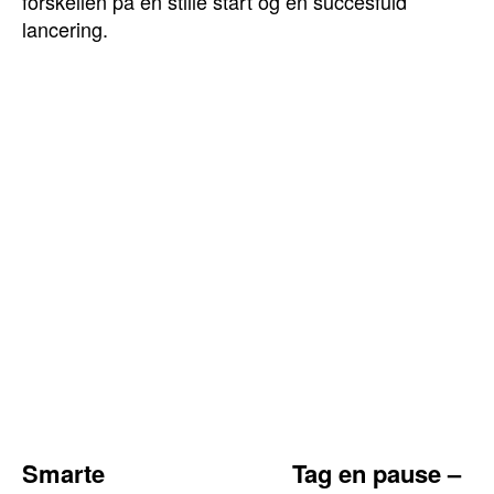
forskellen på en stille start og en succesfuld
lancering.
Smarte
Tag en pause –