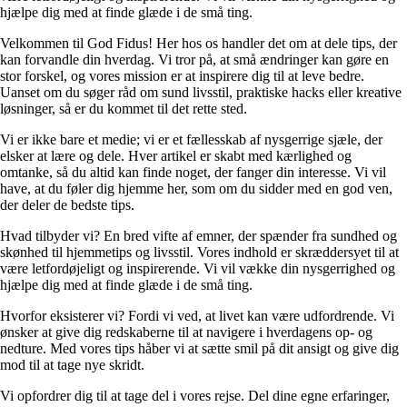
hjælpe dig med at finde glæde i de små ting.
Velkommen til God Fidus! Her hos os handler det om at dele tips, der
kan forvandle din hverdag. Vi tror på, at små ændringer kan gøre en
stor forskel, og vores mission er at inspirere dig til at leve bedre.
Uanset om du søger råd om sund livsstil, praktiske hacks eller kreative
løsninger, så er du kommet til det rette sted.
Vi er ikke bare et medie; vi er et fællesskab af nysgerrige sjæle, der
elsker at lære og dele. Hver artikel er skabt med kærlighed og
omtanke, så du altid kan finde noget, der fanger din interesse. Vi vil
have, at du føler dig hjemme her, som om du sidder med en god ven,
der deler de bedste tips.
Hvad tilbyder vi? En bred vifte af emner, der spænder fra sundhed og
skønhed til hjemmetips og livsstil. Vores indhold er skræddersyet til at
være letfordøjeligt og inspirerende. Vi vil vække din nysgerrighed og
hjælpe dig med at finde glæde i de små ting.
Hvorfor eksisterer vi? Fordi vi ved, at livet kan være udfordrende. Vi
ønsker at give dig redskaberne til at navigere i hverdagens op- og
nedture. Med vores tips håber vi at sætte smil på dit ansigt og give dig
mod til at tage nye skridt.
Vi opfordrer dig til at tage del i vores rejse. Del dine egne erfaringer,