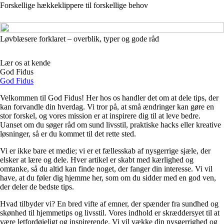
Forskellige hækkeklippere til forskellige behov
Løvblæsere forklaret – overblik, typer og gode råd
Lær os at kende
God Fidus
God Fidus
Velkommen til God Fidus! Her hos os handler det om at dele tips, der
kan forvandle din hverdag. Vi tror på, at små ændringer kan gøre en
stor forskel, og vores mission er at inspirere dig til at leve bedre.
Uanset om du søger råd om sund livsstil, praktiske hacks eller kreative
løsninger, så er du kommet til det rette sted.
Vi er ikke bare et medie; vi er et fællesskab af nysgerrige sjæle, der
elsker at lære og dele. Hver artikel er skabt med kærlighed og
omtanke, så du altid kan finde noget, der fanger din interesse. Vi vil
have, at du føler dig hjemme her, som om du sidder med en god ven,
der deler de bedste tips.
Hvad tilbyder vi? En bred vifte af emner, der spænder fra sundhed og
skønhed til hjemmetips og livsstil. Vores indhold er skræddersyet til at
være letfordøjeligt og inspirerende. Vi vil vække din nysgerrighed og