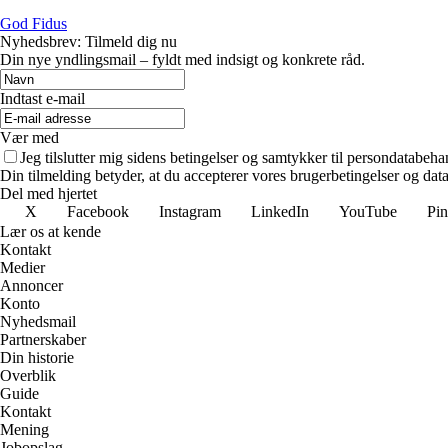
God Fidus
Nyhedsbrev: Tilmeld dig nu
Din nye yndlingsmail – fyldt med indsigt og konkrete råd.
Indtast e-mail
Vær med
Jeg tilslutter mig sidens betingelser og samtykker til persondatabeha
Din tilmelding betyder, at du accepterer vores brugerbetingelser og data
Del med hjertet
X
Facebook
Instagram
LinkedIn
YouTube
Pin
Lær os at kende
Kontakt
Medier
Annoncer
Konto
Nyhedsmail
Partnerskaber
Din historie
Overblik
Guide
Kontakt
Mening
Jobopslag