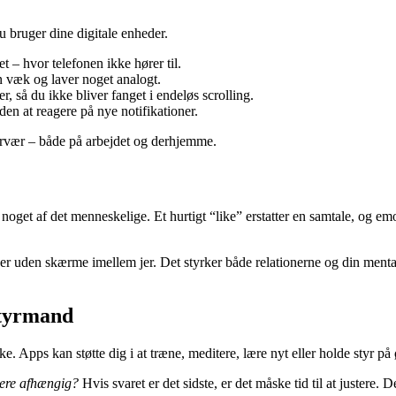
u bruger dine digitale enheder.
t – hvor telefonen ikke hører til.
 væk og laver noget analogt.
, så du ikke bliver fanget i endeløs scrolling.
iden at reagere på nye notifikationer.
ærvær – både på arbejdet og derhjemme.
oget af det menneskelige. Et hurtigt “like” erstatter en samtale, og emoj
enner uden skærme imellem jer. Det styrker både relationerne og din me
styrmand
. Apps kan støtte dig i at træne, meditere, lære nyt eller holde styr 
 mere afhængig?
Hvis svaret er det sidste, er det måske tid til at justere