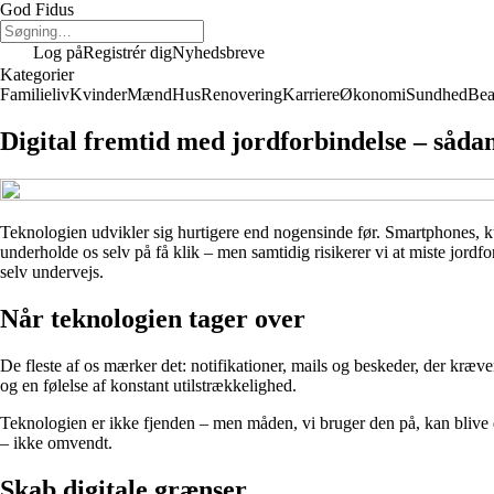
God Fidus
Log på
Registrér dig
Nyhedsbreve
Kategorier
Familieliv
Kvinder
Mænd
Hus
Renovering
Karriere
Økonomi
Sundhed
Bea
Digital fremtid med jordforbindelse – såda
Teknologien udvikler sig hurtigere end nogensinde før. Smartphones, k
underholde os selv på få klik – men samtidig risikerer vi at miste jordf
selv undervejs.
Når teknologien tager over
De fleste af os mærker det: notifikationer, mails og beskeder, der kræ
og en følelse af konstant utilstrækkelighed.
Teknologien er ikke fjenden – men måden, vi bruger den på, kan blive de
– ikke omvendt.
Skab digitale grænser