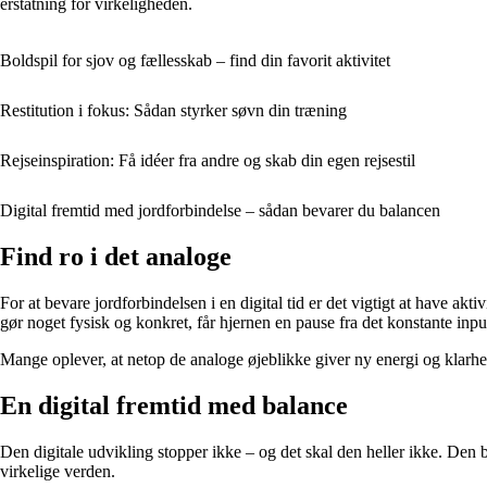
erstatning for virkeligheden.
Boldspil for sjov og fællesskab – find din favorit aktivitet
Restitution i fokus: Sådan styrker søvn din træning
Rejseinspiration: Få idéer fra andre og skab din egen rejse­stil
Digital fremtid med jordforbindelse – sådan bevarer du balancen
Find ro i det analoge
For at bevare jordforbindelsen i en digital tid er det vigtigt at have ak
gør noget fysisk og konkret, får hjernen en pause fra det konstante inpu
Mange oplever, at netop de analoge øjeblikke giver ny energi og klarhed 
En digital fremtid med balance
Den digitale udvikling stopper ikke – og det skal den heller ikke. Den b
virkelige verden.