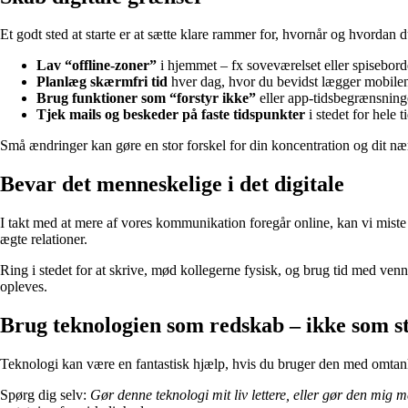
Et godt sted at starte er at sætte klare rammer for, hvornår og hvordan d
Lav “offline-zoner”
i hjemmet – fx soveværelset eller spiseborde
Planlæg skærmfri tid
hver dag, hvor du bevidst lægger mobilen
Brug funktioner som “forstyr ikke”
eller app-tidsbegrænsninger
Tjek mails og beskeder på faste tidspunkter
i stedet for hele t
Små ændringer kan gøre en stor forskel for din koncentration og dit n
Bevar det menneskelige i det digitale
I takt med at mere af vores kommunikation foregår online, kan vi miste n
ægte relationer.
Ring i stedet for at skrive, mød kollegerne fysisk, og brug tid med v
opleves.
Brug teknologien som redskab – ikke som 
Teknologi kan være en fantastisk hjælp, hvis du bruger den med omtanke
Spørg dig selv:
Gør denne teknologi mit liv lettere, eller gør den mig