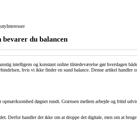
uty
Interesser
n bevarer du balancen
unstig intelligens og konstant online tilstedeværelse gør hverdagen bå
orbindelsen, hvis vi ikke finder en sund balance. Denne artikel handler 
ver opmærksomhed døgnet rundt. Grænsen mellem arbejde og fritid udviske
t. Derfor handler det ikke om at droppe det digitale, men om at bruge de