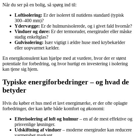
Når du ser på en bolig, så spørg ind til:
Loftisolering:
Er der isoleret til nutidens standard (typisk
300–400 mm)?
Ydervægge:
Er de hulmursisolerede, og i givet fald hvornår?
Vinduer og døre:
Er der termoruder, energiruder eller måske
stadig enkeltglas?
Gulvisolering:
Især vigtigt i ældre huse med krybekælder
eller uopvarmet kælder.
En energikonsulent kan hjælpe med at vurdere, hvor der er størst
potentiale for forbedring, og hvor hurtigt en investering i isolering
kan tjene sig hjem.
Typiske energiforbedringer – og hvad de
betyder
Hvis du køber et hus med et lavt energimærke, er der ofte oplagte
forbedringer, der kan løfte både komfort og økonomi:
Efterisolering af loft og hulmur
– en af de mest effektive og
prisvenlige løsninger.
Udskiftning af vinduer
– moderne energiruder kan reducere
varmetabet markant.