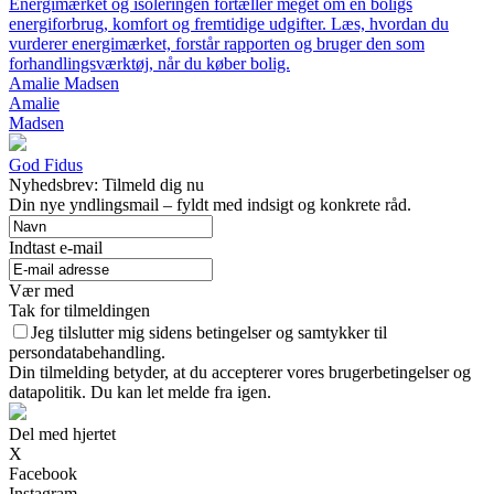
Energimærket og isoleringen fortæller meget om en boligs
energiforbrug, komfort og fremtidige udgifter. Læs, hvordan du
vurderer energimærket, forstår rapporten og bruger den som
forhandlingsværktøj, når du køber bolig.
Amalie Madsen
Amalie
Madsen
God Fidus
Nyhedsbrev: Tilmeld dig nu
Din nye yndlingsmail – fyldt med indsigt og konkrete råd.
Indtast e-mail
Vær med
Tak for tilmeldingen
Jeg tilslutter mig sidens betingelser og samtykker til
persondatabehandling.
Din tilmelding betyder, at du accepterer vores brugerbetingelser og
datapolitik. Du kan let melde fra igen.
Del med hjertet
X
Facebook
Instagram