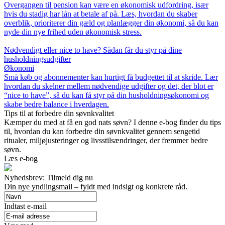
Overgangen til pension kan være en økonomisk udfordring, især
hvis du stadig har lån at betale af på. Læs, hvordan du skaber
overblik, prioriterer din gæld og planlægger din økonomi, så du kan
nyde din nye frihed uden økonomisk stress.
Nødvendigt eller nice to have? Sådan får du styr på dine
husholdningsudgifter
Økonomi
Små køb og abonnementer kan hurtigt få budgettet til at skride. Lær
hvordan du skelner mellem nødvendige udgifter og det, der blot er
“nice to have”, så du kan få styr på din husholdningsøkonomi og
skabe bedre balance i hverdagen.
Tips til at forbedre din søvnkvalitet
Kæmper du med at få en god nats søvn? I denne e-bog finder du tips
til, hvordan du kan forbedre din søvnkvalitet gennem sengetid
ritualer, miljøjusteringer og livsstilsændringer, der fremmer bedre
søvn.
Læs e-bog
Nyhedsbrev: Tilmeld dig nu
Din nye yndlingsmail – fyldt med indsigt og konkrete råd.
Indtast e-mail