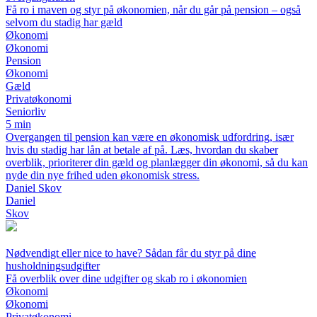
Få ro i maven og styr på økonomien, når du går på pension – også
selvom du stadig har gæld
Økonomi
Økonomi
Pension
Økonomi
Gæld
Privatøkonomi
Seniorliv
5 min
Overgangen til pension kan være en økonomisk udfordring, især
hvis du stadig har lån at betale af på. Læs, hvordan du skaber
overblik, prioriterer din gæld og planlægger din økonomi, så du kan
nyde din nye frihed uden økonomisk stress.
Daniel Skov
Daniel
Skov
Nødvendigt eller nice to have? Sådan får du styr på dine
husholdningsudgifter
Få overblik over dine udgifter og skab ro i økonomien
Økonomi
Økonomi
Privatøkonomi