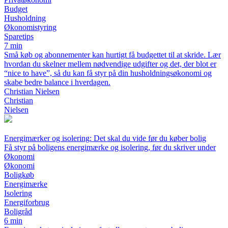
Budget
Husholdning
Økonomistyring
Sparetips
7 min
Små køb og abonnementer kan hurtigt få budgettet til at skride. Lær
hvordan du skelner mellem nødvendige udgifter og det, der blot er
“nice to have”, så du kan få styr på din husholdningsøkonomi og
skabe bedre balance i hverdagen.
Christian Nielsen
Christian
Nielsen
Energimærker og isolering: Det skal du vide før du køber bolig
Få styr på boligens energimærke og isolering, før du skriver under
Økonomi
Økonomi
Boligkøb
Energimærke
Isolering
Energiforbrug
Boligråd
6 min