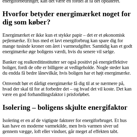
energiforbedringer, kan det være en fordel at få det opdateret.
Hvorfor betyder energimærket noget for
dig som køber?
Energimærket er ikke kun et stykke papir – det er et økonomisk
pejlemærke. Et hus med et lavt energiforbrug kan spare dig for
mange tusinde kroner om året i varmeudgifter. Samtidig kan et godt
energimærke øge boligens værdi, hvis du senere vil sælge.
Banker og realkreditinstitutter ser også positivt på energieffektive
boliger, fordi de ofte er billigere at vedligeholde. Nogle steder kan
du endda få bedre lånevilkår, hvis boligen har et højt energimærke.
Omvendt bør et dårligt energimærke få dig til at se nærmere på,
hvad der skal til for at forbedre det – og hvad det vil koste. Det kan
være en god forhandlingsfaktor i prisforløbet.
Isolering – boligens skjulte energifaktor
Isolering er en af de vigtigste faktorer for energiforbruget. Et hus
kan have en moderne varmekilde, men hvis varmen siver ud
gennem vægge, loft eller vinduer, går meget af effekten tabt.