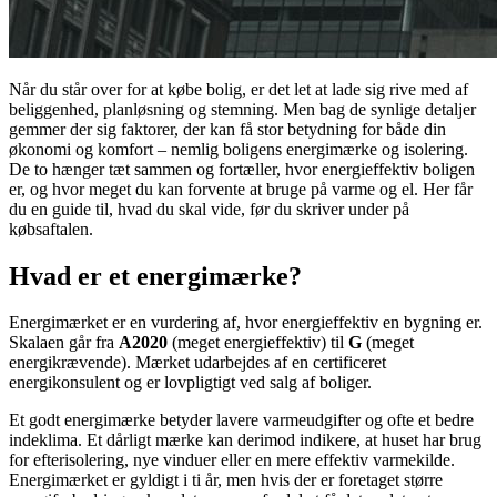
Når du står over for at købe bolig, er det let at lade sig rive med af
beliggenhed, planløsning og stemning. Men bag de synlige detaljer
gemmer der sig faktorer, der kan få stor betydning for både din
økonomi og komfort – nemlig boligens energimærke og isolering.
De to hænger tæt sammen og fortæller, hvor energieffektiv boligen
er, og hvor meget du kan forvente at bruge på varme og el. Her får
du en guide til, hvad du skal vide, før du skriver under på
købsaftalen.
Hvad er et energimærke?
Energimærket er en vurdering af, hvor energieffektiv en bygning er.
Skalaen går fra
A2020
(meget energieffektiv) til
G
(meget
energikrævende). Mærket udarbejdes af en certificeret
energikonsulent og er lovpligtigt ved salg af boliger.
Et godt energimærke betyder lavere varmeudgifter og ofte et bedre
indeklima. Et dårligt mærke kan derimod indikere, at huset har brug
for efterisolering, nye vinduer eller en mere effektiv varmekilde.
Energimærket er gyldigt i ti år, men hvis der er foretaget større