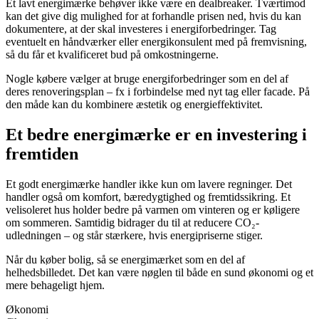
Et lavt energimærke behøver ikke være en dealbreaker. Tværtimod
kan det give dig mulighed for at forhandle prisen ned, hvis du kan
dokumentere, at der skal investeres i energiforbedringer. Tag
eventuelt en håndværker eller energikonsulent med på fremvisning,
så du får et kvalificeret bud på omkostningerne.
Nogle købere vælger at bruge energiforbedringer som en del af
deres renoveringsplan – fx i forbindelse med nyt tag eller facade. På
den måde kan du kombinere æstetik og energieffektivitet.
Et bedre energimærke er en investering i
fremtiden
Et godt energimærke handler ikke kun om lavere regninger. Det
handler også om komfort, bæredygtighed og fremtidssikring. Et
velisoleret hus holder bedre på varmen om vinteren og er køligere
om sommeren. Samtidig bidrager du til at reducere CO₂-
udledningen – og står stærkere, hvis energipriserne stiger.
Når du køber bolig, så se energimærket som en del af
helhedsbilledet. Det kan være nøglen til både en sund økonomi og et
mere behageligt hjem.
Økonomi