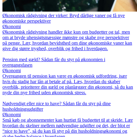
Økonomisk rådgivning der virker: Bryd dårlige vaner og få nye
økonomiske perspektiver
Økonomi
Økonomisk rådgivning handler ikke kun om budgetter og tal, men
om at bryde uhensigtsmæssige mønstre og skabe nye perspektiver
på penge. Lær, hvordan bevidsthed om dine økonomiske vaner kan
give dig større tryghed, overblik og frihed i hverdagen.
Pension med gæld? Sådan får du styr på økonomien i
overgangsfasen
Økonomi
Overgangen til pension kan være en økonomisk udfordring, især
hvis du stadig har lån at betale af på. Læs, hvordan du skaber
overblik, prioriterer din gæld og planlægger din økonomi, så du kan
nyde din nye frihed uden økonomisk stress.
Nødvendigt eller nice to have? Sådan får du styr på dine
husholdningsudgifter
Økonomi
Små køb og abonnementer kan hurtigt få budgettet til at skride. Lær
hvordan du skelner mellem nødvendige udgifter og det, der blot er
“nice to have”, så du kan få styr på din husholdningsøkonomi og
skabe bedre balance i hverdagen.