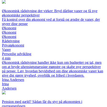
Økonomisk rådgivning der virker: Bryd dårlige vaner og få nye
økonomiske perspektiver
Få kontrol over din økonomi ved at forstå og ændre de vaner, der
styrer dine penge
Økonomi
Økonomi
Økonomi
Rådgivning
Privatøkonomi
Vaner
Personlig udvikling
4 min
Økonomisk rådgivning handler ikke kun om budgetter og tal, men
om at bryde uhensigtsmæssige mønstre og skabe nye perspektiver
på penge. Lær, hvordan bevidsthed om dine økonomiske vaner kan
give dig større tryghed, overblik og frihed i hverdagen.
Irina Andersen
Irina
Andersen
Pension med gæld? Sådan får du styr på økonomien i
overgangsfasen