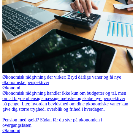
Økonomisk rådgivning der virker: Bryd dårlige vaner og få nye
økonomiske perspektiver
Økonomi
Økonomisk rådgivning handler ikke kun om budgetter og tal, men
om at bryde uhensigtsmæssige mønstre og skabe nye perspektiver
på penge. Lær, hvordan bevidsthed om dine økonomiske vaner kan
give dig større tryghed, overblik og frihed i hverdagen.
Pension med gæld? Sådan får du styr på økonomien i
overgangsfasen
Økonomi