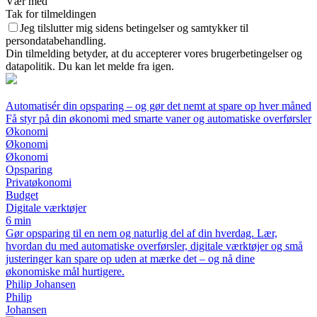
Vær med
Tak for tilmeldingen
Jeg tilslutter mig sidens betingelser og samtykker til
persondatabehandling.
Din tilmelding betyder, at du accepterer vores brugerbetingelser og
datapolitik. Du kan let melde fra igen.
Automatisér din opsparing – og gør det nemt at spare op hver måned
Få styr på din økonomi med smarte vaner og automatiske overførsler
Økonomi
Økonomi
Økonomi
Opsparing
Privatøkonomi
Budget
Digitale værktøjer
6 min
Gør opsparing til en nem og naturlig del af din hverdag. Lær,
hvordan du med automatiske overførsler, digitale værktøjer og små
justeringer kan spare op uden at mærke det – og nå dine
økonomiske mål hurtigere.
Philip Johansen
Philip
Johansen