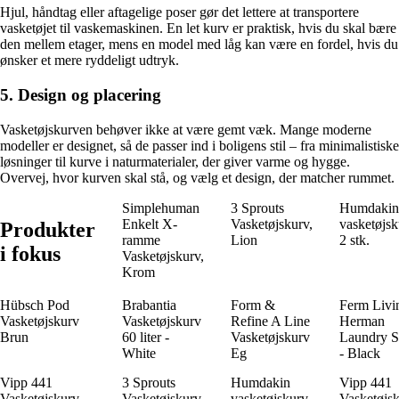
Hjul, håndtag eller aftagelige poser gør det lettere at transportere
vasketøjet til vaskemaskinen. En let kurv er praktisk, hvis du skal bære
den mellem etager, mens en model med låg kan være en fordel, hvis du
ønsker et mere ryddeligt udtryk.
5. Design og placering
Vasketøjskurven behøver ikke at være gemt væk. Mange moderne
modeller er designet, så de passer ind i boligens stil – fra minimalistiske
løsninger til kurve i naturmaterialer, der giver varme og hygge.
Overvej, hvor kurven skal stå, og vælg et design, der matcher rummet.
Simplehuman
3 Sprouts
Humdakin
Enkelt X-
Vasketøjskurv,
vasketøjs
Produkter
ramme
Lion
2 stk.
i fokus
Vasketøjskurv,
Krom
Hübsch Pod
Brabantia
Form &
Ferm Livi
Vasketøjskurv
Vasketøjskurv
Refine A Line
Herman
Brun
60 liter -
Vasketøjskurv
Laundry S
White
Eg
- Black
Vipp 441
3 Sprouts
Humdakin
Vipp 441
Vasketøjskurv
Vasketøjskurv,
vasketøjskurv
Vasketøjs