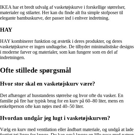
IKEA har et bredt udvalg af vasketøjskurve i forskellige størrelser,
materialer og stilarter. Her kan du finde alt fra simple stofposer til
elegante bambuskurve, der passer ind i enhver indretning.
HAY
HAY kombinerer funktion og æstetik i deres produkter, og deres
vasketøjskurve er ingen undtagelse. De tilbyder minimalistiske designs
i moderne farver og materialer, som kan fungere som en del af
indretningen.
Ofte stillede spørgsmål
Hvor stor skal en vasketøjskurv være?
Det afhænger af husstandens størrelse og hvor ofte du vasker. En
familie på fire har typisk brug for en kurv på 60–80 liter, mens en
enkeltperson ofte kan nøjes med 40–50 liter.
Hvordan undgår jeg lugt i vasketøjskurven?
Vælg en kurv med ventilation eller åndbart materiale, og undgå at lade
fugtigt tøj ligge for længe. Du kan også lægge en lille pose med natron