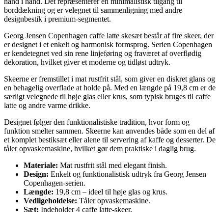
hånd i hånd. Det repræsenterer en minimalistisk tilgang til
borddækning og er velegnet til sammenligning med andre
designbestik i premium-segmentet.
Georg Jensen Copenhagen caffe latte skesæt består af fire skeer, der
er designet i et enkelt og harmonisk formsprog. Serien Copenhagen
er kendetegnet ved sin rene linjeføring og fraværet af overflødig
dekoration, hvilket giver et moderne og tidløst udtryk.
Skeerne er fremstillet i mat rustfrit stål, som giver en diskret glans og
en behagelig overflade at holde på. Med en længde på 19,8 cm er de
særligt velegnede til høje glas eller krus, som typisk bruges til caffe
latte og andre varme drikke.
Designet følger den funktionalistiske tradition, hvor form og
funktion smelter sammen. Skeerne kan anvendes både som en del af
et komplet bestiksæt eller alene til servering af kaffe og desserter. De
tåler opvaskemaskine, hvilket gør dem praktiske i daglig brug.
Materiale:
Mat rustfrit stål med elegant finish.
Design:
Enkelt og funktionalistisk udtryk fra Georg Jensen
Copenhagen-serien.
Længde:
19,8 cm – ideel til høje glas og krus.
Vedligeholdelse:
Tåler opvaskemaskine.
Sæt:
Indeholder 4 caffe latte-skeer.