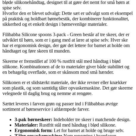
bløde silikonehåndtag, designet til at gøre det nemt for små børn at
spise selv.
Hvorfor den er blevet udvalgt: Dette sæt er udvalgt som et eksempel
på praktisk og holdbart børnebestik, der kombinerer funktionalitet,
sikkerhed og et enkelt design i børnevenlige materialer.
Filibabba Silicone spoons 3-pack - Green består af tre skeer, der er
udviklet til børn, som er i gang med at lære at spise selv. Hver ske
har et ergonomisk design, der gør det lettere for barnet at holde om
håndtaget og føre skeen til munden.
Skeerne er fremstillet af 100 % rustfrit stål med håndtag i blød
silikone. Kombinationen af de to materialer giver både stabilitet og
en behagelig overflade, som er skånsom mod små hænder.
Silikonen er et slidstærkt materiale, der ikke revner eller knækker
som plastik, og som samtidig tåler opvaskemaskine. Det gør skeerne
velegnede til daglig brug og nemme at rengøre.
Sættet leveres i farven grøn og passer ind i Filibabbas øvrige
sortiment af børneservice i afdæmpede farver.
3-pak børneskeer:
Indeholder tre skeer i matchende design.
Materialer:
Rustfrit stål med håndtag i blød silikone.
Ergonomisk form:
Let for barnet at holde og bruge selv.
Tåler opvaskemaskine:
Nem rengøring i hverdagen.