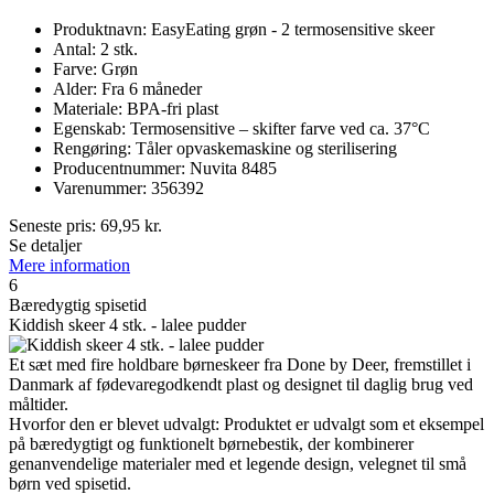
Produktnavn: EasyEating grøn - 2 termosensitive skeer
Antal: 2 stk.
Farve: Grøn
Alder: Fra 6 måneder
Materiale: BPA-fri plast
Egenskab: Termosensitive – skifter farve ved ca. 37°C
Rengøring: Tåler opvaskemaskine og sterilisering
Producentnummer: Nuvita 8485
Varenummer: 356392
Seneste pris:
69,95
kr.
Se detaljer
Mere information
6
Bæredygtig spisetid
Kiddish skeer 4 stk. - lalee pudder
Et sæt med fire holdbare børneskeer fra Done by Deer, fremstillet i
Danmark af fødevaregodkendt plast og designet til daglig brug ved
måltider.
Hvorfor den er blevet udvalgt: Produktet er udvalgt som et eksempel
på bæredygtigt og funktionelt børnebestik, der kombinerer
genanvendelige materialer med et legende design, velegnet til små
børn ved spisetid.