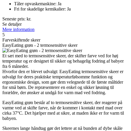
Tåler opvaskemaskine: Ja
Fri for skadelige kemikalier: Ja
Seneste pris:
kr.
Se detaljer
Mere information
5
Farveskiftende skeer
EasyEating grøn - 2 termosensitive skeer
Et sæt med to termosensitive skeer, der skifter farve ved for høj
temperatur og er designet til sikker og behagelig fodring af babyer
fra 6 måneder.
Hvorfor den er blevet udvalgt: EasyEating termosensitive skeer er
udvalgt for deres praktiske temperaturfølsomme funktion og
ergonomiske design, som gør dem velegnede til de første måltider
for små børn. De repræsenterer en enkel og sikker løsning til
forældre, der ønsker at undgå for varm mad ved fodring.
EasyEating grøn består af to termosensitive skeer, der reagerer på
varme ved at skifte farve, når de kommer i kontakt med mad over
cirka 37°C. Det hjælper med at sikre, at maden ikke er for varm til
babyen.
Skeernes lange håndtag gør det lettere at nå bunden af dybe skåle