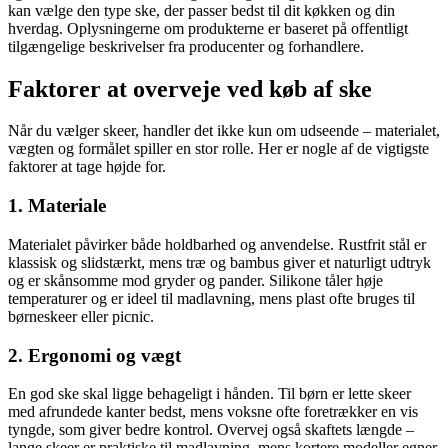
kan vælge den type ske, der passer bedst til dit køkken og din
hverdag. Oplysningerne om produkterne er baseret på offentligt
tilgængelige beskrivelser fra producenter og forhandlere.
Faktorer at overveje ved køb af ske
Når du vælger skeer, handler det ikke kun om udseende – materialet,
vægten og formålet spiller en stor rolle. Her er nogle af de vigtigste
faktorer at tage højde for.
1. Materiale
Materialet påvirker både holdbarhed og anvendelse. Rustfrit stål er
klassisk og slidstærkt, mens træ og bambus giver et naturligt udtryk
og er skånsomme mod gryder og pander. Silikone tåler høje
temperaturer og er ideel til madlavning, mens plast ofte bruges til
børneskeer eller picnic.
2. Ergonomi og vægt
En god ske skal ligge behageligt i hånden. Til børn er lette skeer
med afrundede kanter bedst, mens voksne ofte foretrækker en vis
tyngde, som giver bedre kontrol. Overvej også skaftets længde –
lange skeer er praktiske til madlavning, mens kortere modeller egner