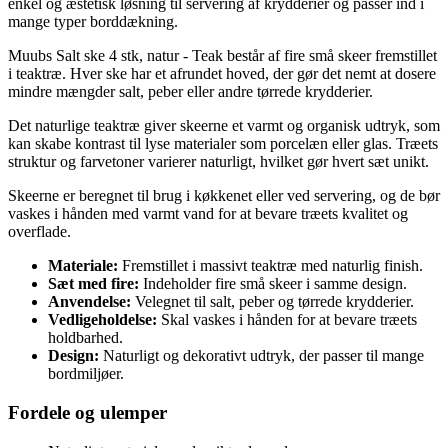
enkel og æstetisk løsning til servering af krydderier og passer ind i
mange typer borddækning.
Muubs Salt ske 4 stk, natur - Teak består af fire små skeer fremstillet
i teaktræ. Hver ske har et afrundet hoved, der gør det nemt at dosere
mindre mængder salt, peber eller andre tørrede krydderier.
Det naturlige teaktræ giver skeerne et varmt og organisk udtryk, som
kan skabe kontrast til lyse materialer som porcelæn eller glas. Træets
struktur og farvetoner varierer naturligt, hvilket gør hvert sæt unikt.
Skeerne er beregnet til brug i køkkenet eller ved servering, og de bør
vaskes i hånden med varmt vand for at bevare træets kvalitet og
overflade.
Materiale:
Fremstillet i massivt teaktræ med naturlig finish.
Sæt med fire:
Indeholder fire små skeer i samme design.
Anvendelse:
Velegnet til salt, peber og tørrede krydderier.
Vedligeholdelse:
Skal vaskes i hånden for at bevare træets
holdbarhed.
Design:
Naturligt og dekorativt udtryk, der passer til mange
bordmiljøer.
Fordele og ulemper