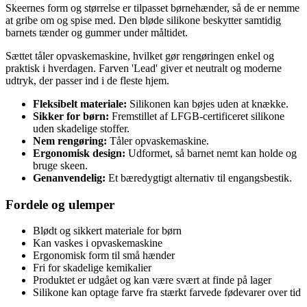
Skeernes form og størrelse er tilpasset børnehænder, så de er nemme
at gribe om og spise med. Den bløde silikone beskytter samtidig
barnets tænder og gummer under måltidet.
Sættet tåler opvaskemaskine, hvilket gør rengøringen enkel og
praktisk i hverdagen. Farven 'Lead' giver et neutralt og moderne
udtryk, der passer ind i de fleste hjem.
Fleksibelt materiale:
Silikonen kan bøjes uden at knække.
Sikker for børn:
Fremstillet af LFGB-certificeret silikone
uden skadelige stoffer.
Nem rengøring:
Tåler opvaskemaskine.
Ergonomisk design:
Udformet, så barnet nemt kan holde og
bruge skeen.
Genanvendelig:
Et bæredygtigt alternativ til engangsbestik.
Fordele og ulemper
Blødt og sikkert materiale for børn
Kan vaskes i opvaskemaskine
Ergonomisk form til små hænder
Fri for skadelige kemikalier
Produktet er udgået og kan være svært at finde på lager
Silikone kan optage farve fra stærkt farvede fødevarer over tid