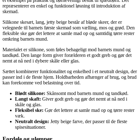
et eksempel på praktisk og børnevenligt bestik til spædbørn. Det
repræsenterer en enkel og funktionel løsning til introduktion af
skemad.
Silikone skesæt, lang, jetty beige består af bløde skeer, der er
velegnede til barnets første skemad som vælling, mos og grød. Den
fleksible ske gør det lettere at samle mad op og samtidig tørre rester
omkring barnets mund.
Materialet er silikone, som føles behageligt mod barnets mund og
tandkød. Den lange form giver forælderen et godt greb og gør det
nemt at nå ned i dybere skåle eller glas.
Sættet kombinerer funktionalitet og enkelhed i et neutralt design, der
passer ind i de fleste hjem. Holdbarheden afhænger af brug, og brud
kan forekomme ved belastning over tid.
Blødt silikone:
Skånsomt mod barnets mund og tandkød.
Langt skaft:
Giver godt greb og gør det nemt at nå ned i
skåle og glas.
Fleksibel ske:
Gør det lettere at samle mad op og tørre rester
væk.
Neutralt design:
Jetty beige farve, der passer til de fleste
spisesituationer.
Fordele og ulemper