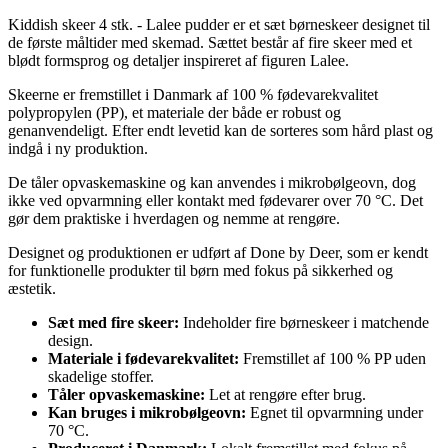
Kiddish skeer 4 stk. - Lalee pudder er et sæt børneskeer designet til
de første måltider med skemad. Sættet består af fire skeer med et
blødt formsprog og detaljer inspireret af figuren Lalee.
Skeerne er fremstillet i Danmark af 100 % fødevarekvalitet
polypropylen (PP), et materiale der både er robust og
genanvendeligt. Efter endt levetid kan de sorteres som hård plast og
indgå i ny produktion.
De tåler opvaskemaskine og kan anvendes i mikrobølgeovn, dog
ikke ved opvarmning eller kontakt med fødevarer over 70 °C. Det
gør dem praktiske i hverdagen og nemme at rengøre.
Designet og produktionen er udført af Done by Deer, som er kendt
for funktionelle produkter til børn med fokus på sikkerhed og
æstetik.
Sæt med fire skeer:
Indeholder fire børneskeer i matchende
design.
Materiale i fødevarekvalitet:
Fremstillet af 100 % PP uden
skadelige stoffer.
Tåler opvaskemaskine:
Let at rengøre efter brug.
Kan bruges i mikrobølgeovn:
Egnet til opvarmning under
70 °C.