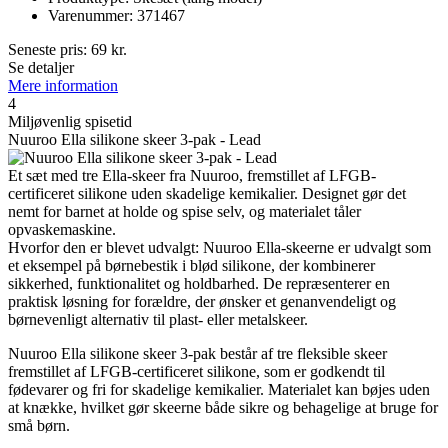
Varenummer: 371467
Seneste pris:
69
kr.
Se detaljer
Mere information
4
Miljøvenlig spisetid
Nuuroo Ella silikone skeer 3-pak - Lead
Et sæt med tre Ella-skeer fra Nuuroo, fremstillet af LFGB-
certificeret silikone uden skadelige kemikalier. Designet gør det
nemt for barnet at holde og spise selv, og materialet tåler
opvaskemaskine.
Hvorfor den er blevet udvalgt: Nuuroo Ella-skeerne er udvalgt som
et eksempel på børnebestik i blød silikone, der kombinerer
sikkerhed, funktionalitet og holdbarhed. De repræsenterer en
praktisk løsning for forældre, der ønsker et genanvendeligt og
børnevenligt alternativ til plast- eller metalskeer.
Nuuroo Ella silikone skeer 3-pak består af tre fleksible skeer
fremstillet af LFGB-certificeret silikone, som er godkendt til
fødevarer og fri for skadelige kemikalier. Materialet kan bøjes uden
at knække, hvilket gør skeerne både sikre og behagelige at bruge for
små børn.