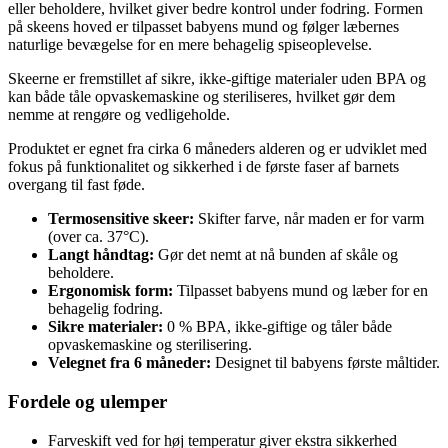
eller beholdere, hvilket giver bedre kontrol under fodring. Formen
på skeens hoved er tilpasset babyens mund og følger læbernes
naturlige bevægelse for en mere behagelig spiseoplevelse.
Skeerne er fremstillet af sikre, ikke-giftige materialer uden BPA og
kan både tåle opvaskemaskine og steriliseres, hvilket gør dem
nemme at rengøre og vedligeholde.
Produktet er egnet fra cirka 6 måneders alderen og er udviklet med
fokus på funktionalitet og sikkerhed i de første faser af barnets
overgang til fast føde.
Termosensitive skeer:
Skifter farve, når maden er for varm
(over ca. 37°C).
Langt håndtag:
Gør det nemt at nå bunden af skåle og
beholdere.
Ergonomisk form:
Tilpasset babyens mund og læber for en
behagelig fodring.
Sikre materialer:
0 % BPA, ikke-giftige og tåler både
opvaskemaskine og sterilisering.
Velegnet fra 6 måneder:
Designet til babyens første måltider.
Fordele og ulemper
Farveskift ved for høj temperatur giver ekstra sikkerhed