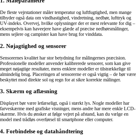
1. Måleparametre
De fleste vejrstationer måler temperatur og luftfugtighed, men mange
tilbyder også data om vindhastighed, vindretning, nedbør, lufttryk og
UV-indeks. Overvej, hvilke oplysninger der er mest relevante for dig –
eksempelvis kan haveejere have glæde af præcise nedbørsmålinger,
mens sejlere og campister kan have brug for vinddata.
2. Nøjagtighed og sensorer
Sensorernes kvalitet har stor betydning for målingernes præcision.
Professionelle modeller anvender kalibrerede sensorer, som kan give
meget nøjagtige resultater, mens enklere modeller er tilstrækkelige til
almindelig brug. Placeringen af sensorerne er også vigtig – de bør være
beskyttet mod direkte sol og regn for at sikre korrekte målinger.
3. Skærm og aflæsning
Displayet bør være letlæseligt, også i stærkt lys. Nogle modeller har
farveskærme med grafiske visninger, mens andre har mere enkle LCD-
skærme. Hvis du ønsker at følge vejret på afstand, kan du vælge en
model med trådløs overførsel til smartphone eller computer.
4. Forbindelse og datahåndtering