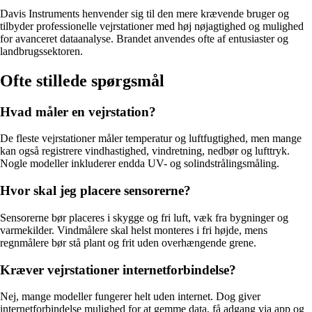
Davis Instruments henvender sig til den mere krævende bruger og
tilbyder professionelle vejrstationer med høj nøjagtighed og mulighed
for avanceret dataanalyse. Brandet anvendes ofte af entusiaster og
landbrugssektoren.
Ofte stillede spørgsmål
Hvad måler en vejrstation?
De fleste vejrstationer måler temperatur og luftfugtighed, men mange
kan også registrere vindhastighed, vindretning, nedbør og lufttryk.
Nogle modeller inkluderer endda UV- og solindstrålingsmåling.
Hvor skal jeg placere sensorerne?
Sensorerne bør placeres i skygge og fri luft, væk fra bygninger og
varmekilder. Vindmålere skal helst monteres i fri højde, mens
regnmålere bør stå plant og frit uden overhængende grene.
Kræver vejrstationer internetforbindelse?
Nej, mange modeller fungerer helt uden internet. Dog giver
internetforbindelse mulighed for at gemme data, få adgang via app og