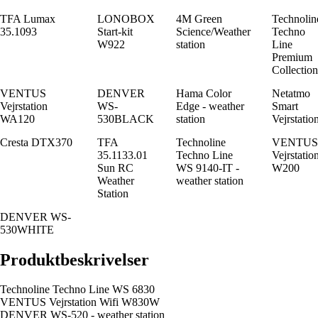
TFA Lumax
LONOBOX
4M Green
Technolin
35.1093
Start-kit
Science/Weather
Techno
W922
station
Line
Premium
Collection
VENTUS
DENVER
Hama Color
Netatmo
Vejrstation
WS-
Edge - weather
Smart
WA120
530BLACK
station
Vejrstatio
Cresta DTX370
TFA
Technoline
VENTUS
35.1133.01
Techno Line
Vejrstatio
Sun RC
WS 9140-IT -
W200
Weather
weather station
Station
DENVER WS-
530WHITE
Produktbeskrivelser
Technoline Techno Line WS 6830
VENTUS Vejrstation Wifi W830W
DENVER WS-520 - weather station