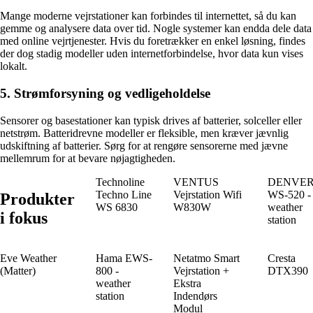
Mange moderne vejrstationer kan forbindes til internettet, så du kan
gemme og analysere data over tid. Nogle systemer kan endda dele data
med online vejrtjenester. Hvis du foretrækker en enkel løsning, findes
der dog stadig modeller uden internetforbindelse, hvor data kun vises
lokalt.
5. Strømforsyning og vedligeholdelse
Sensorer og basestationer kan typisk drives af batterier, solceller eller
netstrøm. Batteridrevne modeller er fleksible, men kræver jævnlig
udskiftning af batterier. Sørg for at rengøre sensorerne med jævne
mellemrum for at bevare nøjagtigheden.
Technoline
VENTUS
DENVE
Techno Line
Vejrstation Wifi
WS-520 -
Produkter
WS 6830
W830W
weather
i fokus
station
Eve Weather
Hama EWS-
Netatmo Smart
Cresta
(Matter)
800 -
Vejrstation +
DTX390
weather
Ekstra
station
Indendørs
Modul